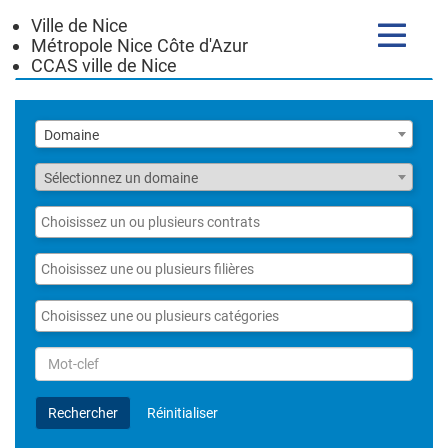
Ville de Nice
Toggle
Métropole Nice Côte d'Azur
navigatio
CCAS ville de Nice
Liste
Domaine
des
domaines
Fonction
Sélectionnez un domaine
Liste
des
contrats
Liste
des
filières
Liste
des
catégories
Rechercher
par
Mot-
Rechercher
Réinitialiser
clef