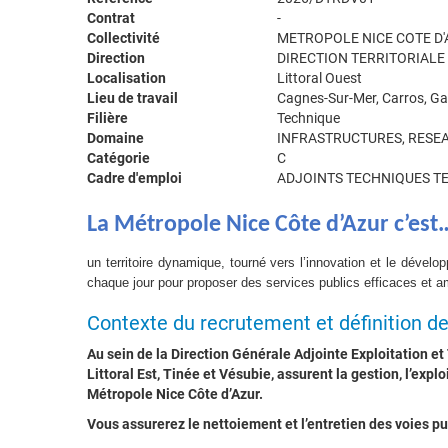
Contrat
-
Collectivité
METROPOLE NICE COTE D'
Direction
DIRECTION TERRITORIALE 
Localisation
Littoral Ouest
Lieu de travail
Cagnes-Sur-Mer, Carros, Gat
Filière
Technique
Domaine
INFRASTRUCTURES, RESEA
Catégorie
C
Cadre d'emploi
ADJOINTS TECHNIQUES T
La Métropole Nice Côte d’Azur c’est
un territoire dynamique, tourné vers l’innovation et le déve
chaque jour pour proposer des services publics efficaces et am
Contexte du recrutement et définition d
Au sein de la Direction Générale Adjointe Exploitation et T
Littoral Est, Tinée et Vésubie, assurent la gestion, l’exp
Métropole Nice Côte d’Azur.
V
ous assurerez le nettoiement et l’entretien des voies pu