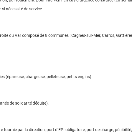
ation, par roulement, pour intervenir en cas d’urgence constatée (en sema
 si nécessité de service.
ive droite du Var composé de 8 communes : Cagnes-sur-Mer, Carros, Gattièr
ies (épareuse, chargeuse, pelleteuse, petits engins)
rnée de solidarité déduite),
 fournie par la direction, port d’EPI obligatoire, port de charge, pénibili