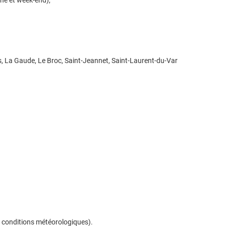
ine et week-end),
es, La Gaude, Le Broc, Saint-Jeannet, Saint-Laurent-du-Var
té, conditions météorologiques).