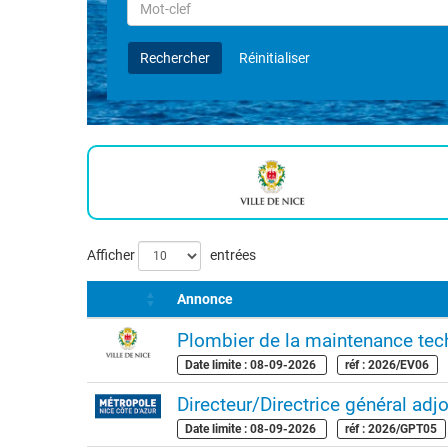
Rechercher
par
Mot-
Rechercher
Réinitialiser
clef
Liste
Afficher
entrées
des
Annonce
offres
Plombier de la maintenance te
Date limite : 08-09-2026
réf : 2026/EV06
Directeur/Directrice général adjoi
Date limite : 08-09-2026
réf : 2026/GPT05