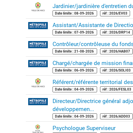
Jardinier/jardinière d'entretien
Date limite : 08-09-2026
réf : 2026/EV03
Assistant/Assistante de Directi
Date limite : 07-09-2026
réf : 2026/DRP14
Contrôleur/contrôleuse du fonds
Date limite : 21-08-2026
réf : 2026/HAB07
Chargé/chargée de mission fina
Date limite : 06-09-2026
réf : 2026/SOLI03
Référent/référente territorial des
Date limite : 04-09-2026
réf : 2026/FESL03
Directeur/Directrice général ad
développemen...
Date limite : 04-09-2026
réf : 2026/ADD03
Psychologue Superviseur