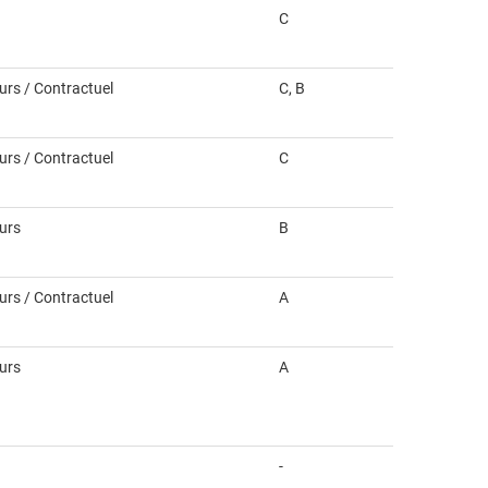
C
ours / Contractuel
C, B
ours / Contractuel
C
ours
B
ours / Contractuel
A
ours
A
-