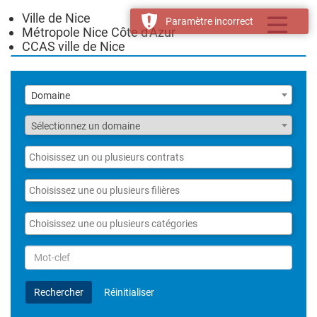
Ville de Nice
Toggle
Paramètre incorrect
Métropole Nice Côte d'Azur
navigatio
CCAS ville de Nice
Liste
Domaine
des
domaines
Fonction
Sélectionnez un domaine
Liste
des
contrats
Liste
des
filières
Liste
des
catégories
Rechercher
par
Mot-
Rechercher
Réinitialiser
clef