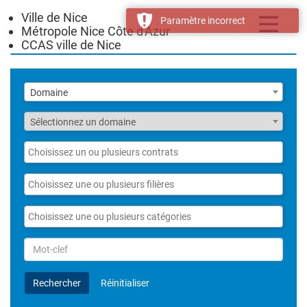
Ville de Nice
Toggle
Paramètre incorrect
Métropole Nice Côte d'Azur
navigatio
CCAS ville de Nice
Liste
Domaine
des
domaines
Fonction
Sélectionnez un domaine
Liste
des
contrats
Liste
des
filières
Liste
des
catégories
Rechercher
par
Mot-
Rechercher
Réinitialiser
clef