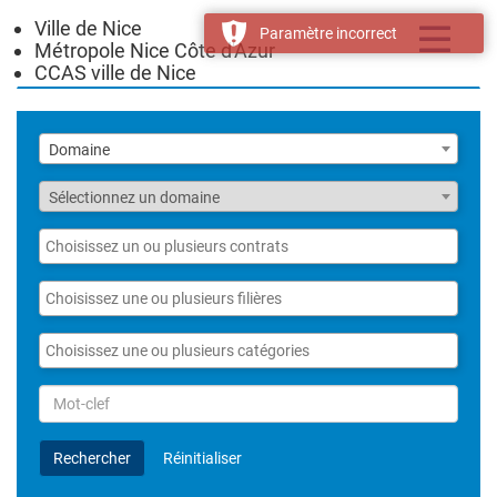
Ville de Nice
Toggle
Paramètre incorrect
Métropole Nice Côte d'Azur
navigatio
CCAS ville de Nice
Liste
Domaine
des
domaines
Fonction
Sélectionnez un domaine
Liste
des
contrats
Liste
des
filières
Liste
des
catégories
Rechercher
par
Mot-
Rechercher
Réinitialiser
clef