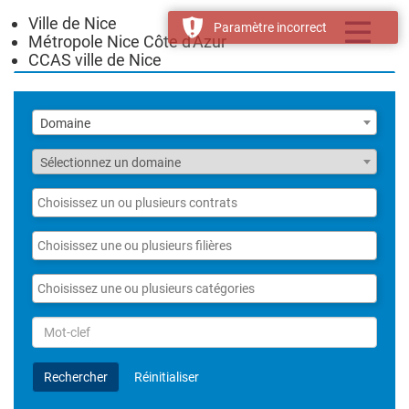
Ville de Nice
Toggle
Paramètre incorrect
Métropole Nice Côte d'Azur
navigatio
CCAS ville de Nice
Liste
Domaine
des
domaines
Fonction
Sélectionnez un domaine
Liste
des
contrats
Liste
des
filières
Liste
des
catégories
Rechercher
par
Mot-
Rechercher
Réinitialiser
clef