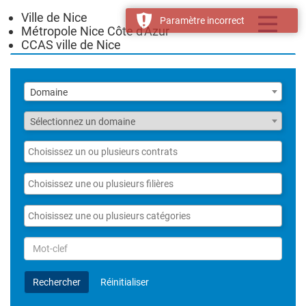
Ville de Nice
Toggle
Paramètre incorrect
Métropole Nice Côte d'Azur
navigatio
CCAS ville de Nice
Liste
Domaine
des
domaines
Fonction
Sélectionnez un domaine
Liste
des
contrats
Liste
des
filières
Liste
des
catégories
Rechercher
par
Mot-
Rechercher
Réinitialiser
clef