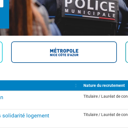
Nature du recrutement
on
Titulaire / Lauréat de co
 solidarité logement
Titulaire / Lauréat de co