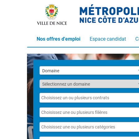
Nos offres d'emploi
Espace candidat
C
Liste
Domaine
des
domaines
Fonction
Sélectionnez un domaine
Liste
des
contrats
Liste
des
filières
Liste
des
catégories