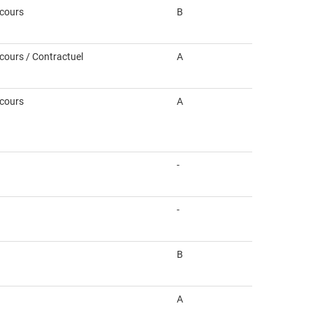
ncours
B
ncours / Contractuel
A
ncours
A
-
-
B
A