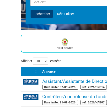
Rechercher
par
Mot-
Rechercher
Réinitialiser
clef
Liste
Afficher
entrées
des
Annonce
offres
Assistant/Assistante de Directi
Date limite : 07-09-2026
réf : 2026/DRP14
Contrôleur/contrôleuse du fonds
Date limite : 21-08-2026
réf : 2026/HAB07