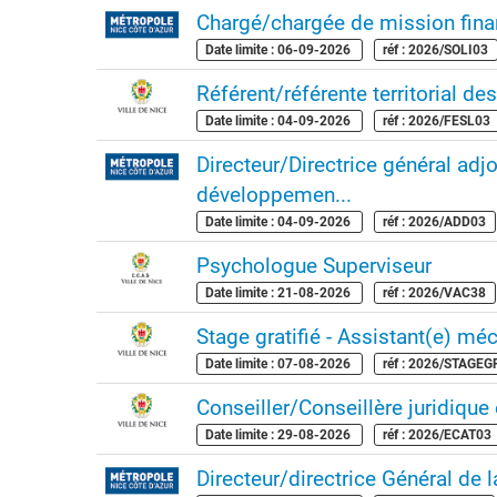
Chargé/chargée de mission fina
Date limite : 06-09-2026
réf : 2026/SOLI03
Référent/référente territorial des
Date limite : 04-09-2026
réf : 2026/FESL03
Directeur/Directrice général ad
développemen...
Date limite : 04-09-2026
réf : 2026/ADD03
Psychologue Superviseur
Date limite : 21-08-2026
réf : 2026/VAC38
Stage gratifié - Assistant(e) mécé
Date limite : 07-08-2026
réf : 2026/STAGE
Conseiller/Conseillère juridique 
Date limite : 29-08-2026
réf : 2026/ECAT03
Directeur/directrice Général de 