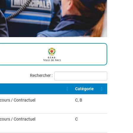
Rechercher :
Catégorie
ncours / Contractuel
C, B
ncours / Contractuel
C