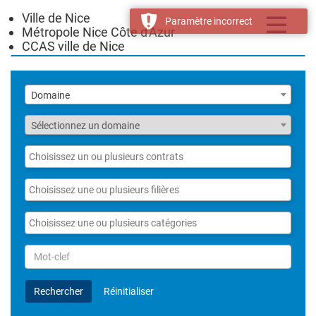
Ville de Nice
Toggle
Paramètre incorrect
Métropole Nice Côte d'Azur
navigatio
CCAS ville de Nice
Liste
Domaine
des
domaines
Fonction
Sélectionnez un domaine
Liste
des
contrats
Liste
des
filières
Liste
des
catégories
Rechercher
par
Mot-
Rechercher
Réinitialiser
clef