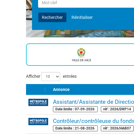
Rechercher
par
Mot-
Rechercher
Réinitialiser
clef
Liste
Afficher
entrées
des
Annonce
offres
Assistant/Assistante de Directi
Date limite : 07-09-2026
réf : 2026/DRP14
Contrôleur/contrôleuse du fonds
Date limite : 21-08-2026
réf : 2026/HAB07