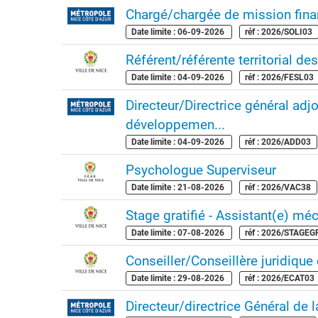
Chargé/chargée de mission fina
Date limite : 06-09-2026
réf : 2026/SOLI03
Référent/référente territorial des
Date limite : 04-09-2026
réf : 2026/FESL03
Directeur/Directrice général ad
développemen...
Date limite : 04-09-2026
réf : 2026/ADD03
Psychologue Superviseur
Date limite : 21-08-2026
réf : 2026/VAC38
Stage gratifié - Assistant(e) mécé
Date limite : 07-08-2026
réf : 2026/STAGE
Conseiller/Conseillère juridique 
Date limite : 29-08-2026
réf : 2026/ECAT03
Directeur/directrice Général de 