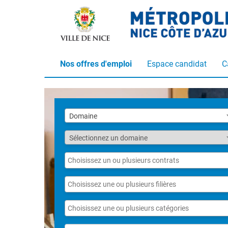
Nos offres d'emploi
Espace candidat
C
Liste
Domaine
des
domaines
Fonction
Sélectionnez un domaine
Liste
des
contrats
Liste
des
filières
Liste
des
catégories