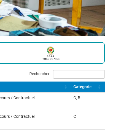
Rechercher :
Catégorie
ncours / Contractuel
C, B
ncours / Contractuel
C