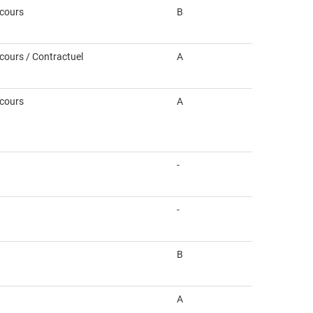
ncours
B
ncours / Contractuel
A
ncours
A
-
-
B
A