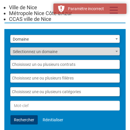
Ville de Nice
Toggle
Paramètre incorrect
Métropole Nice Côte d'Azur
navigatio
CCAS ville de Nice
Liste
Domaine
des
domaines
Fonction
Sélectionnez un domaine
Liste
des
contrats
Liste
des
filières
Liste
des
catégories
Rechercher
par
Mot-
Rechercher
Réinitialiser
clef