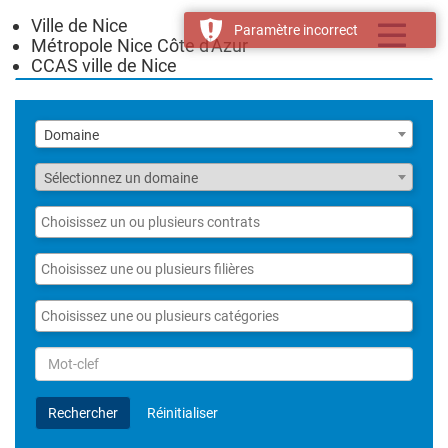
Ville de Nice
Toggle
Paramètre incorrect
Métropole Nice Côte d'Azur
navigatio
CCAS ville de Nice
Liste
Domaine
des
domaines
Fonction
Sélectionnez un domaine
Liste
des
contrats
Liste
des
filières
Liste
des
catégories
Rechercher
par
Mot-
Rechercher
Réinitialiser
clef