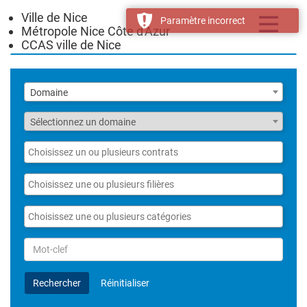
Ville de Nice
Toggle
Paramètre incorrect
Métropole Nice Côte d'Azur
navigatio
CCAS ville de Nice
Liste
Domaine
des
domaines
Fonction
Sélectionnez un domaine
Liste
des
contrats
Liste
des
filières
Liste
des
catégories
Rechercher
par
Mot-
Rechercher
Réinitialiser
clef