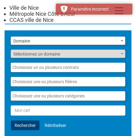
Ville de Nice
Toggle
Paramètre incorrect
Métropole Nice Côte d'Azur
navigatio
CCAS ville de Nice
Liste
Domaine
des
domaines
Fonction
Sélectionnez un domaine
Liste
des
contrats
Liste
des
filières
Liste
des
catégories
Rechercher
par
Mot-
Rechercher
Réinitialiser
clef