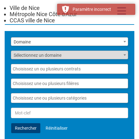
Ville de Nice
Toggle
Paramètre incorrect
Métropole Nice Côte d'Azur
navigatio
CCAS ville de Nice
Liste
Domaine
des
domaines
Fonction
Sélectionnez un domaine
Liste
des
contrats
Liste
des
filières
Liste
des
catégories
Rechercher
par
Mot-
Rechercher
Réinitialiser
clef