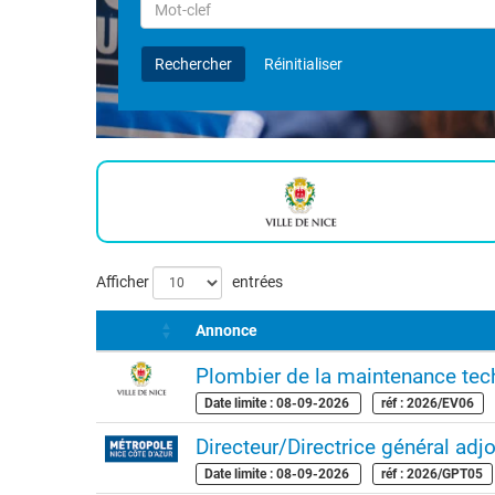
Rechercher
par
Mot-
Rechercher
Réinitialiser
clef
Liste
Afficher
entrées
des
Annonce
offres
Plombier de la maintenance te
Date limite : 08-09-2026
réf : 2026/EV06
Directeur/Directrice général adjoi
Date limite : 08-09-2026
réf : 2026/GPT05