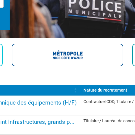
Nature du recrutement
chnique des équipements (H/F)
Contractuel CDD, Titulaire 
nt Infrastructures, grands p...
Titulaire / Lauréat de conc