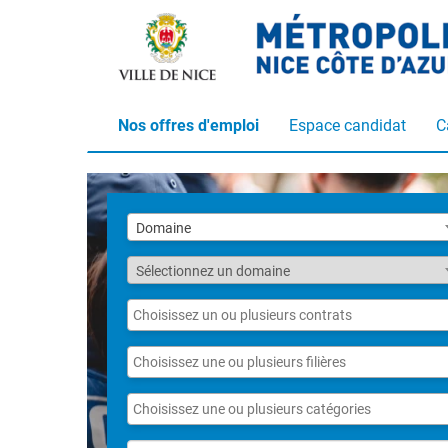
Nos offres d'emploi
Espace candidat
C
Liste
Domaine
des
domaines
Fonction
Sélectionnez un domaine
Liste
des
contrats
Liste
des
filières
Liste
des
catégories