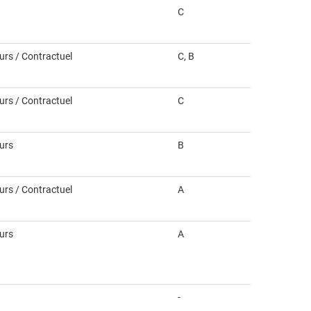
C
ours / Contractuel
C, B
ours / Contractuel
C
ours
B
ours / Contractuel
A
ours
A
-