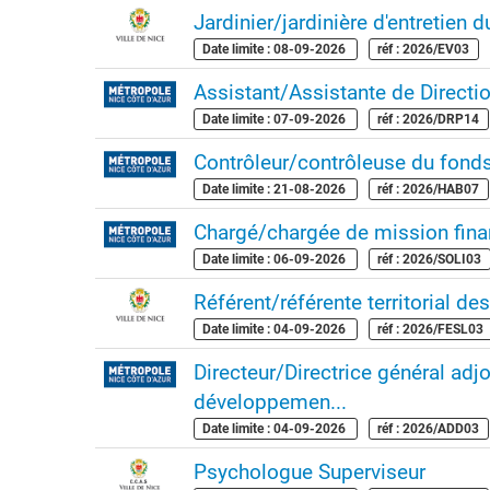
Jardinier/jardinière d'entretien
Date limite : 08-09-2026
réf : 2026/EV03
Assistant/Assistante de Directi
Date limite : 07-09-2026
réf : 2026/DRP14
Contrôleur/contrôleuse du fonds
Date limite : 21-08-2026
réf : 2026/HAB07
Chargé/chargée de mission fina
Date limite : 06-09-2026
réf : 2026/SOLI03
Référent/référente territorial des
Date limite : 04-09-2026
réf : 2026/FESL03
Directeur/Directrice général ad
développemen...
Date limite : 04-09-2026
réf : 2026/ADD03
Psychologue Superviseur