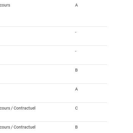
ncours
A
-
-
B
A
ncours / Contractuel
C
ncours / Contractuel
B