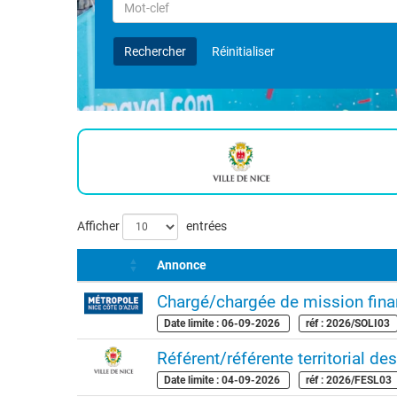
Rechercher
par
Mot-
Rechercher
Réinitialiser
clef
Liste
Afficher
entrées
des
Annonce
offres
Chargé/chargée de mission fina
Date limite : 06-09-2026
réf : 2026/SOLI03
Référent/référente territorial des
Date limite : 04-09-2026
réf : 2026/FESL03