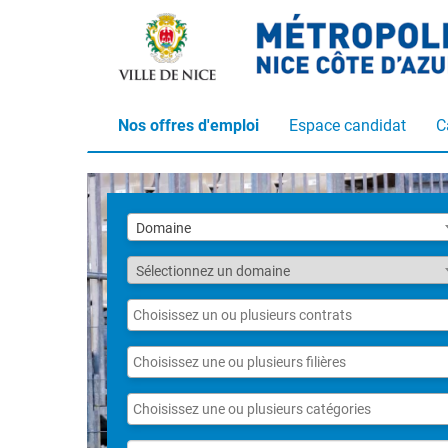
Nos offres d'emploi
Espace candidat
C
Liste
Domaine
des
domaines
Fonction
Sélectionnez un domaine
Liste
des
contrats
Liste
des
filières
Liste
des
catégories