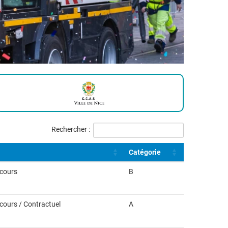
Rechercher :
Catégorie
ncours
B
ncours / Contractuel
A