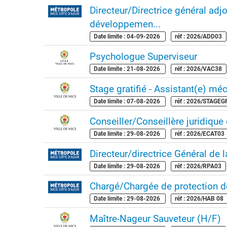
Directeur/Directrice général ad
développemen...
Date limite : 04-09-2026
réf : 2026/ADD03
Psychologue Superviseur
Date limite : 21-08-2026
réf : 2026/VAC38
Stage gratifié - Assistant(e) mécé
Date limite : 07-08-2026
réf : 2026/STAGE
Conseiller/Conseillère juridique 
Date limite : 29-08-2026
réf : 2026/ECAT03
Directeur/directrice Général de 
Date limite : 29-08-2026
réf : 2026/RPA03
Chargé/Chargée de protection 
Date limite : 29-08-2026
réf : 2026/HAB 08
Maître-Nageur Sauveteur (H/F)