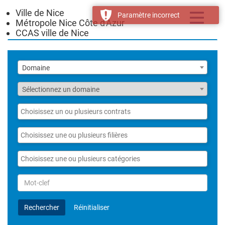
Ville de Nice
Toggle
Paramètre incorrect
Métropole Nice Côte d'Azur
navigatio
CCAS ville de Nice
Liste
Domaine
des
domaines
Fonction
Sélectionnez un domaine
Liste
des
contrats
Liste
des
filières
Liste
des
catégories
Rechercher
par
Mot-
Rechercher
Réinitialiser
clef