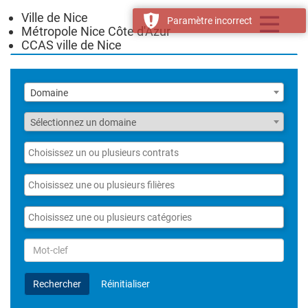
Ville de Nice
Toggle
Paramètre incorrect
Métropole Nice Côte d'Azur
navigatio
CCAS ville de Nice
Liste
Domaine
des
domaines
Fonction
Sélectionnez un domaine
Liste
des
contrats
Liste
des
filières
Liste
des
catégories
Rechercher
par
Mot-
Rechercher
Réinitialiser
clef