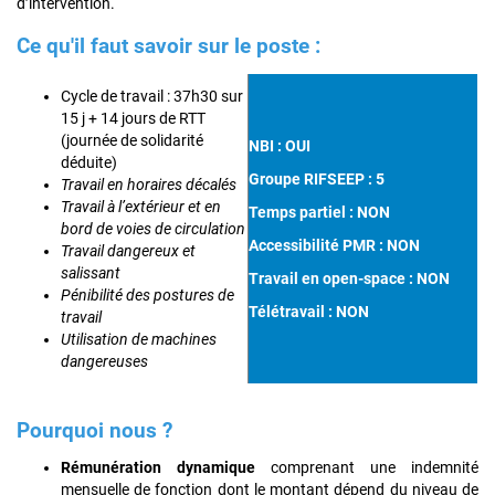
d’intervention.
Ce qu'il faut savoir sur le poste :
Cycle de travail : 37h30 sur
15 j + 14 jours de RTT
(journée de solidarité
NBI : OUI
déduite)
Groupe RIFSEEP : 5
Travail en horaires décalés
Travail à l’extérieur et en
Temps partiel : NON
bord de voies de circulation
Accessibilité PMR : NON
Travail dangereux et
salissant
Travail en open-space : NON
Pénibilité des postures de
Télétravail : NON
travail
Utilisation de machines
dangereuses
Pourquoi nous ?
Rémunération dynamique
comprenant une indemnité
mensuelle de fonction dont le montant dépend du niveau de