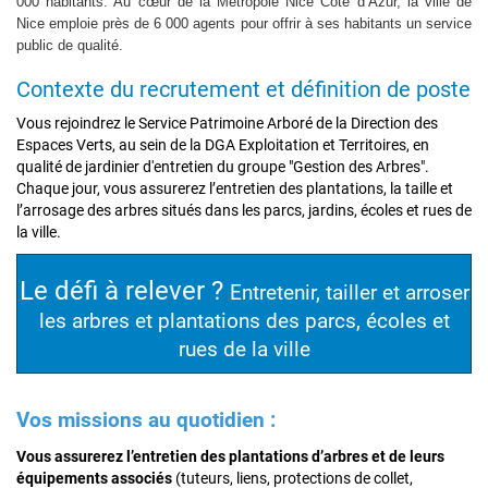
000 habitants. Au cœur de la Métropole Nice Côte d’Azur, la ville de
Nice emploie près de 6 000 agents pour offrir à ses habitants un service
public de qualité.
Contexte du recrutement et définition de poste
Vous rejoindrez le Service Patrimoine Arboré de la Direction des
Espaces Verts, au sein de la DGA Exploitation et Territoires, en
qualité de jardinier d'entretien du groupe "Gestion des Arbres".
Chaque jour, vous assurerez l’entretien des plantations, la taille et
l’arrosage des arbres situés dans les parcs, jardins, écoles et rues de
la ville.
Le défi à relever ?
Entretenir, tailler et arroser
les arbres et plantations des parcs, écoles et
rues de la ville
Vos missions au quotidien
:
Vous assurerez l’entretien des plantations d’arbres et de leurs
équipements associés
(tuteurs, liens, protections de collet,