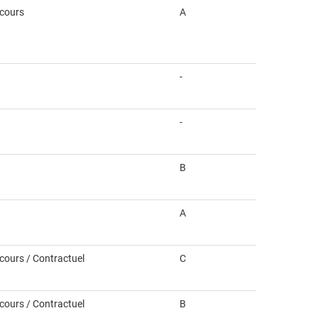
ncours
A
-
-
B
A
ncours / Contractuel
C
ncours / Contractuel
B