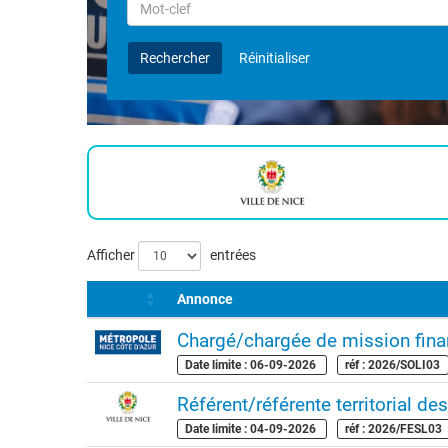
Rechercher
par
Mot-
Rechercher
Réinitialiser
clef
Liste
Afficher
entrées
des
Annonce
offres
Chargé/chargée de mission fina
Date limite : 06-09-2026
réf : 2026/SOLI03
Référent/référente territorial des
Date limite : 04-09-2026
réf : 2026/FESL03