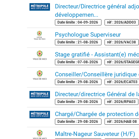
Directeur/Directrice général ad
développemen...
Date limite : 04-09-2026
réf : 2026/ADD03
Psychologue Superviseur
Date limite : 21-08-2026
réf : 2026/VAC38
Stage gratifié - Assistant(e) mécé
Date limite : 07-08-2026
réf : 2026/STAGE
Conseiller/Conseillère juridique 
Date limite : 29-08-2026
réf : 2026/ECAT03
Directeur/directrice Général de 
Date limite : 29-08-2026
réf : 2026/RPA03
Chargé/Chargée de protection 
Date limite : 29-08-2026
réf : 2026/HAB 08
Maître-Nageur Sauveteur (H/F)