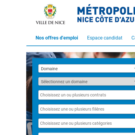
Nos offres d'emploi
Espace candidat
C
Liste
Domaine
des
domaines
Fonction
Sélectionnez un domaine
Liste
des
contrats
Liste
des
filières
Liste
des
catégories