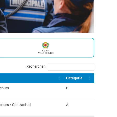
Rechercher :
Catégorie
ncours
B
ncours / Contractuel
A