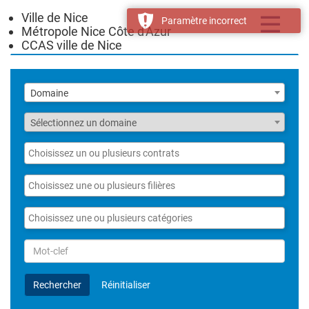
Ville de Nice
Toggle
Paramètre incorrect
Métropole Nice Côte d'Azur
navigatio
CCAS ville de Nice
Liste
Domaine
des
domaines
Fonction
Sélectionnez un domaine
Liste
des
contrats
Liste
des
filières
Liste
des
catégories
Rechercher
par
Mot-
Rechercher
Réinitialiser
clef