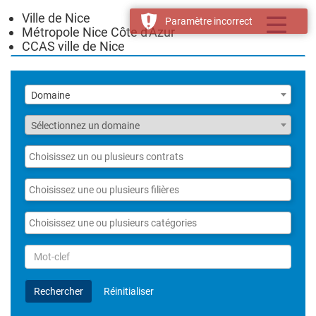
Ville de Nice
Toggle
Paramètre incorrect
Métropole Nice Côte d'Azur
navigatio
CCAS ville de Nice
Liste
Domaine
des
domaines
Fonction
Sélectionnez un domaine
Liste
des
contrats
Liste
des
filières
Liste
des
catégories
Rechercher
par
Mot-
Rechercher
Réinitialiser
clef