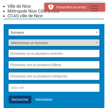
Ville de Nice
Toggle
Paramètre incorrect
Métropole Nice Côte d'Azur
navigatio
CCAS ville de Nice
Liste
Domaine
des
domaines
Fonction
Sélectionnez un domaine
Liste
des
contrats
Liste
des
filières
Liste
des
catégories
Rechercher
par
Mot-
Rechercher
Réinitialiser
clef