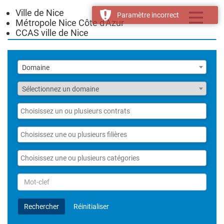
Ville de Nice
Toggle
Paramètre incorrect
Métropole Nice Côte d'Azur
navigatio
CCAS ville de Nice
Liste
Domaine
des
domaines
Fonction
Sélectionnez un domaine
Liste
des
contrats
Liste
des
filières
Liste
des
catégories
Rechercher
par
Mot-
Rechercher
Réinitialiser
clef