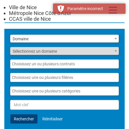
Ville de Nice
Toggle
Paramètre incorrect
Métropole Nice Côte d'Azur
navigatio
CCAS ville de Nice
Liste
Domaine
des
domaines
Fonction
Sélectionnez un domaine
Liste
des
contrats
Liste
des
filières
Liste
des
catégories
Rechercher
par
Mot-
Rechercher
Réinitialiser
clef