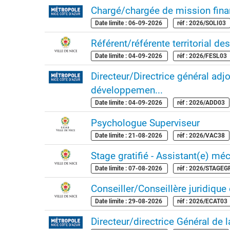
Chargé/chargée de mission fina
Date limite : 06-09-2026
réf : 2026/SOLI03
Référent/référente territorial des
Date limite : 04-09-2026
réf : 2026/FESL03
Directeur/Directrice général ad
développemen...
Date limite : 04-09-2026
réf : 2026/ADD03
Psychologue Superviseur
Date limite : 21-08-2026
réf : 2026/VAC38
Stage gratifié - Assistant(e) mécé
Date limite : 07-08-2026
réf : 2026/STAGE
Conseiller/Conseillère juridique 
Date limite : 29-08-2026
réf : 2026/ECAT03
Directeur/directrice Général de 