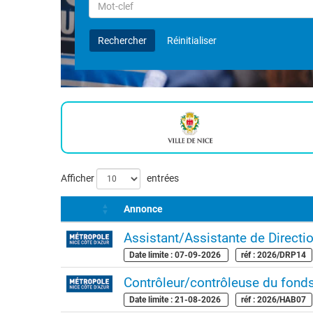
Rechercher
par
Mot-
Rechercher
Réinitialiser
clef
Liste
Afficher
entrées
des
Annonce
offres
Assistant/Assistante de Directi
Date limite : 07-09-2026
réf : 2026/DRP14
Contrôleur/contrôleuse du fonds
Date limite : 21-08-2026
réf : 2026/HAB07