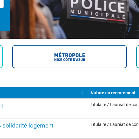
Nature du recrutement
on
Titulaire / Lauréat de co
 solidarité logement
Titulaire / Lauréat de co