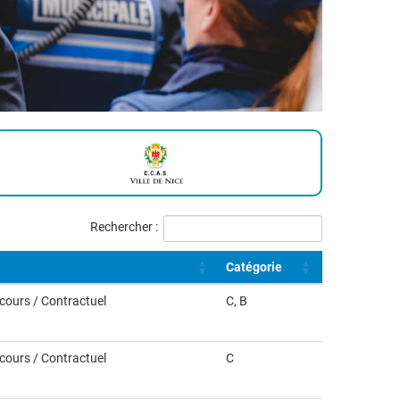
Rechercher :
Catégorie
ncours / Contractuel
C, B
ncours / Contractuel
C