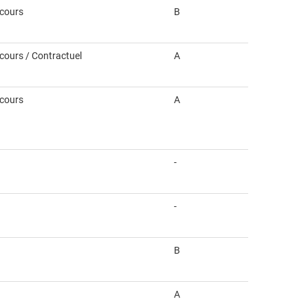
ncours
B
ncours / Contractuel
A
ncours
A
-
-
B
A