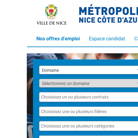
Nos offres d'emploi
Espace candidat
C
Liste
Domaine
des
domaines
Fonction
Sélectionnez un domaine
Liste
des
contrats
Liste
des
filières
Liste
des
catégories