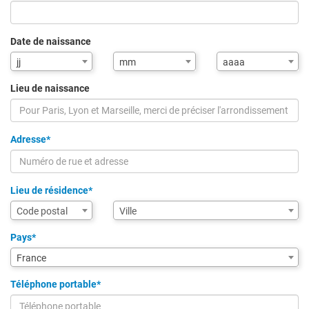
Date de naissance
Mois
Année
jj
mm
aaaa
de
de
naissance
naissance
Lieu de naissance
Adresse*
Lieu de résidence*
Assistance
Ville
Code postal
Ville
de
saisie
Pays*
pour
France
la
ville
Téléphone portable*
via
code