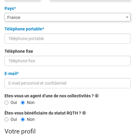
de
saisie
Pays*
pour
France
la
ville
Téléphone portable*
via
code
postal
Téléphone fixe
E-mail*
Etes-vous un agent d’une de nos collectivités ?
Oui
Non
Êtes-vous bénéficiaire du statut RQTH ?
Oui
Non
Votre profil