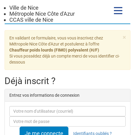
Ville de Nice
Toggle
Métropole Nice Côte d'Azur
navigatio
CCAS ville de Nice
Formulaire
×
En validant ce formulaire, vous vous inscrivez chez
de
Métropole Nice Côte d'Azur et postulerez à l'offre
Chauffeur poids lourds (FIMO) polyvalent (H/F)
candidature
Si vous possédez déjà un compte merci de vous identifier ci-
dessous
Déjà inscrit ?
Entrez vos informations de connexion
Courriel
Mot
de
passe
Je me connecte
Identifiants oubliés ?