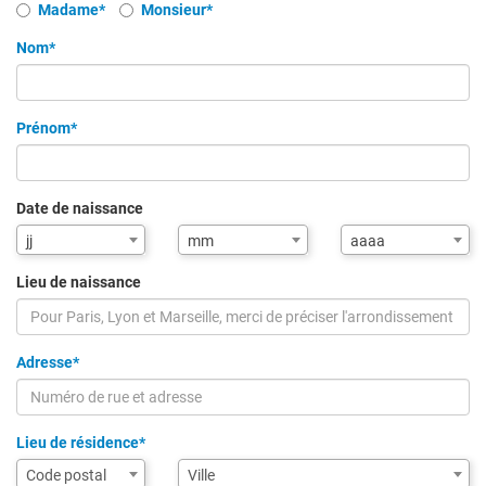
Civilité
Madame*
Monsieur*
Nom*
Prénom*
Date de naissance
Mois
Année
jj
mm
aaaa
de
de
naissance
naissance
Lieu de naissance
Adresse*
Lieu de résidence*
Assistance
Ville
Code postal
Ville